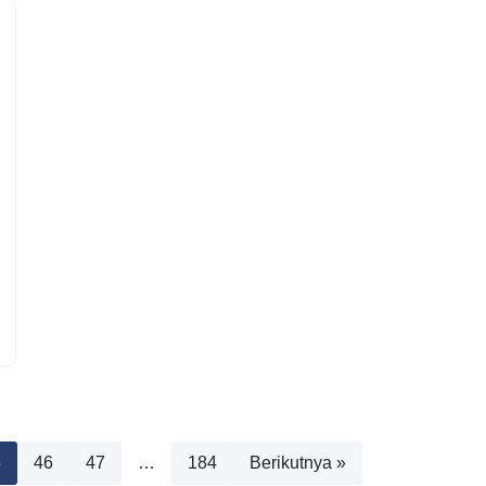
5
46
47
…
184
Berikutnya »