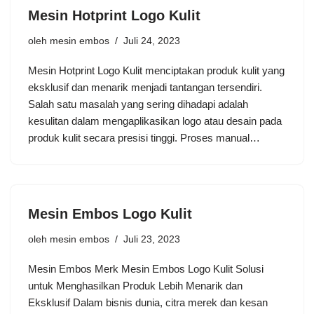
Mesin Hotprint Logo Kulit
oleh
mesin embos
Juli 24, 2023
Mesin Hotprint Logo Kulit menciptakan produk kulit yang
eksklusif dan menarik menjadi tantangan tersendiri.
Salah satu masalah yang sering dihadapi adalah
kesulitan dalam mengaplikasikan logo atau desain pada
produk kulit secara presisi tinggi. Proses manual…
Mesin Embos Logo Kulit
oleh
mesin embos
Juli 23, 2023
Mesin Embos Merk Mesin Embos Logo Kulit Solusi
untuk Menghasilkan Produk Lebih Menarik dan
Eksklusif Dalam bisnis dunia, citra merek dan kesan