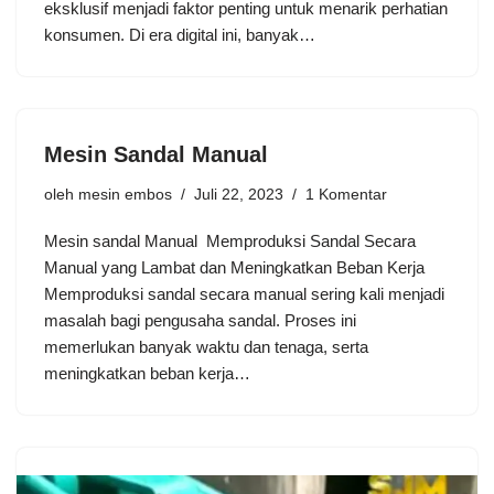
eksklusif menjadi faktor penting untuk menarik perhatian
konsumen. Di era digital ini, banyak…
Mesin Sandal Manual
oleh
mesin embos
Juli 22, 2023
1 Komentar
Mesin sandal Manual Memproduksi Sandal Secara
Manual yang Lambat dan Meningkatkan Beban Kerja
Memproduksi sandal secara manual sering kali menjadi
masalah bagi pengusaha sandal. Proses ini
memerlukan banyak waktu dan tenaga, serta
meningkatkan beban kerja…