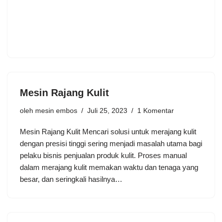
Mesin Rajang Kulit
oleh
mesin embos
Juli 25, 2023
1 Komentar
Mesin Rajang Kulit Mencari solusi untuk merajang kulit
dengan presisi tinggi sering menjadi masalah utama bagi
pelaku bisnis penjualan produk kulit. Proses manual
dalam merajang kulit memakan waktu dan tenaga yang
besar, dan seringkali hasilnya…