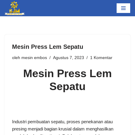
Lompat
ke
konten
Mesin Press Lem Sepatu
oleh
mesin embos
Agustus 7, 2023
1 Komentar
Mesin Press Lem
Sepatu
Industri pembuatan sepatu, proses penekanan atau
presing menjadi bagian krusial dalam menghasilkan