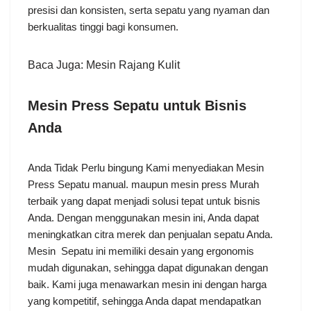
presisi dan konsisten, serta sepatu yang nyaman dan
berkualitas tinggi bagi konsumen.
Baca Juga:
Mesin Rajang Kulit
Mesin
Press Sepatu untuk Bisnis
Anda
Anda Tidak Perlu bingung Kami menyediakan Mesin
Press Sepatu manual. maupun mesin press Murah
terbaik yang dapat menjadi solusi tepat untuk bisnis
Anda. Dengan menggunakan mesin ini, Anda dapat
meningkatkan citra merek dan penjualan sepatu Anda.
Mesin Sepatu ini memiliki desain yang ergonomis
mudah digunakan, sehingga dapat digunakan dengan
baik. Kami juga menawarkan mesin ini dengan harga
yang kompetitif, sehingga Anda dapat mendapatkan