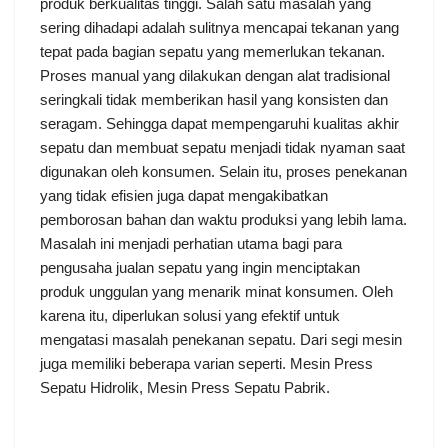
produk berkualitas tinggi. Salah satu masalah yang
sering dihadapi adalah sulitnya mencapai tekanan yang
tepat pada bagian sepatu yang memerlukan tekanan.
Proses manual yang dilakukan dengan alat tradisional
seringkali tidak memberikan hasil yang konsisten dan
seragam. Sehingga dapat mempengaruhi kualitas akhir
sepatu dan membuat sepatu menjadi tidak nyaman saat
digunakan oleh konsumen. Selain itu, proses penekanan
yang tidak efisien juga dapat mengakibatkan
pemborosan bahan dan waktu produksi yang lebih lama.
Masalah ini menjadi perhatian utama bagi para
pengusaha jualan sepatu yang ingin menciptakan
produk unggulan yang menarik minat konsumen. Oleh
karena itu, diperlukan solusi yang efektif untuk
mengatasi masalah penekanan sepatu. Dari segi mesin
juga memiliki beberapa varian seperti. Mesin Press
Sepatu Hidrolik, Mesin Press Sepatu Pabrik.