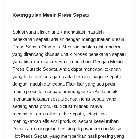
Keunggulan Mesin Press
Sepatu
Solusi yang efisien untuk mengatasi masalah
penekanan sepatu adalah dengan menggunakan Mesin
Press Sepatu Otomatis. Mesin ini adalah alat modern
yang dirancang khusus untuk proses penekanan sepatu
yang bisa kamu atur sesuai kebutuhan. Dengan Mesin
Press Outsole Sepatu, Anda dapat mencapai tekanan
yang tepat dan seragam pada berbagai bagian sepatu
dengan mudah dan cepat. Fitur-fitur yang ada pada
mesin press lem sepatu memungkinkan Anda untuk
mengatur tekanan sesuai dengan jenis sepatu yang
sedang anda produksi. Solusi ini tidak hanya
meningkatkan kualitas akhir sepatu, tetapi juga
meningkatkan efisiensi produksi secara keseluruhan.
Dapatkan keunggulan bersaing di pasar dengan Mesin
Hot Press Sepatu yang memberikan hasil presing yang