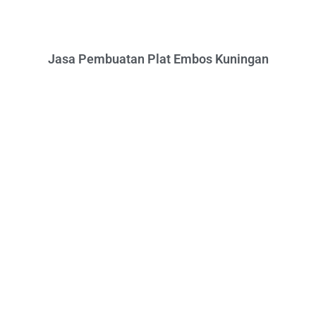
Jasa Pembuatan Plat Embos Kuningan