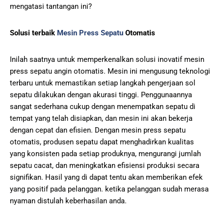
mengatasi tantangan ini?
Solusi terbaik
Mesin Press Sepatu
Otomatis
Inilah saatnya untuk memperkenalkan solusi inovatif mesin
press sepatu angin otomatis. Mesin ini mengusung teknologi
terbaru untuk memastikan setiap langkah pengerjaan sol
sepatu dilakukan dengan akurasi tinggi. Penggunaannya
sangat sederhana cukup dengan menempatkan sepatu di
tempat yang telah disiapkan, dan mesin ini akan bekerja
dengan cepat dan efisien. Dengan mesin press sepatu
otomatis, produsen sepatu dapat menghadirkan kualitas
yang konsisten pada setiap produknya, mengurangi jumlah
sepatu cacat, dan meningkatkan efisiensi produksi secara
signifikan. Hasil yang di dapat tentu akan memberikan efek
yang positif pada pelanggan. ketika pelanggan sudah merasa
nyaman distulah keberhasilan anda.