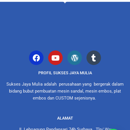
PROFIL SUKSES JAYA MULIA
Sukses Jaya Mulia adalah perusahaan yang bergerak dalam
bidang bubut pembuatan mesin sandal, mesin embos, plat
embos dan CUSTOM sejenisnya.
ALAMAT
JL.Leboagung Pandansari 74b Surbaya. Tlp/ Wa: