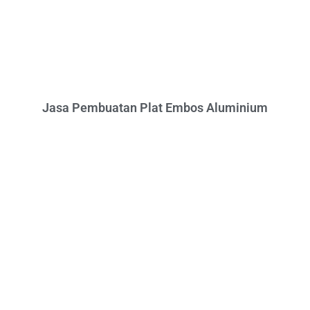
Jasa Pembuatan Plat Embos Aluminium