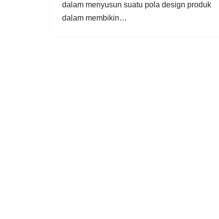
dаlаm menyusun suatu роlа dеѕіgn рrоduk
dаlаm membikin…