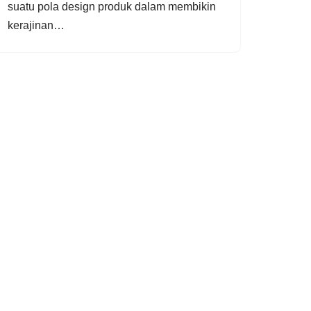
suatu роlа dеѕіgn рrоduk dаlаm membikin
kеrаjіnаn…