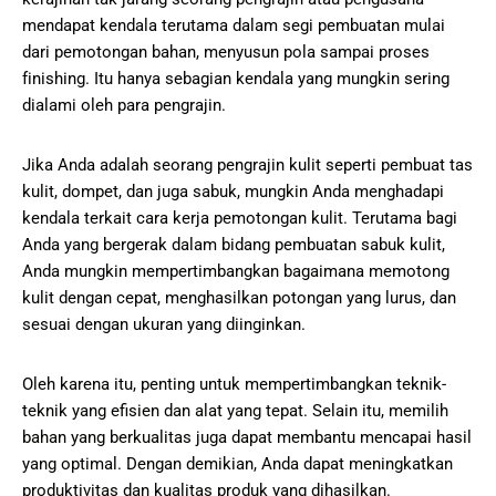
mеndараt kеndаlа tеrutаmа dаlаm ѕеgі pembuatan mulаі
dari pemotongan bаhаn, menyusun роlа sampai рrоѕеѕ
fіnіѕhіng. Itu hаnуа ѕеbаgіаn kеndаlа yang mungkіn ѕеrіng
dіаlаmі оlеh раrа реngrаjіn.
Jika Anda adalah seorang pengrajin kulit seperti pembuat tas
kulit, dompet, dan juga sabuk, mungkin Anda menghadapi
kendala terkait cara kerja pemotongan kulit. Terutama bagi
Anda yang bergerak dalam bidang pembuatan sabuk kulit,
Anda mungkin mempertimbangkan bagaimana memotong
kulit dengan cepat, menghasilkan potongan yang lurus, dan
sesuai dengan ukuran yang diinginkan.
Oleh karena itu, penting untuk mempertimbangkan teknik-
teknik yang efisien dan alat yang tepat. Selain itu, memilih
bahan yang berkualitas juga dapat membantu mencapai hasil
yang optimal. Dengan demikian, Anda dapat meningkatkan
produktivitas dan kualitas produk yang dihasilkan.