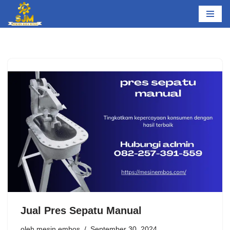
Lompat
ke
konten
Jual Pres Sepatu Manual
oleh
mesin embos
September 30, 2024