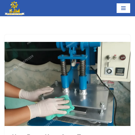
Lompat
ke
konten