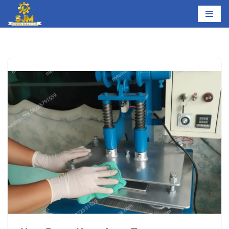
Lompat
ke
konten