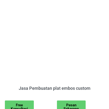
Jasa Pembuatan plat embos custom
Free
Pesan
Konsultasi
Sekarang