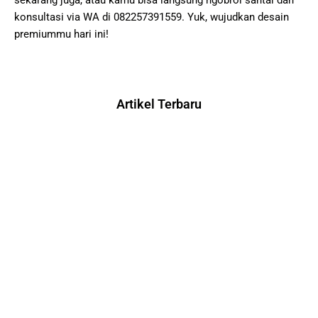
sekarang juga, atau kamu bisa langsung ngobrol santai dan
konsultasi via WA di 082257391559. Yuk, wujudkan desain
premiummu hari ini!
Artikel Terbaru