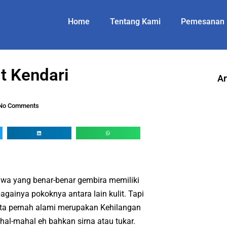
Home
Tentang Kami
Pemesanan
it Kendari
Ar
No Comments
wa yang benar-benar gembira memiliki
bagainya pokoknya antara lain kulit. Tapi
kita pernah alami merupakan Kehilangan
hal-mahal eh bahkan sirna atau tukar.