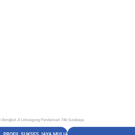
i Bengkel Jl Leboagung Pandansari 74b Surabaya
PROFIL SUKSES JAYA MULIA