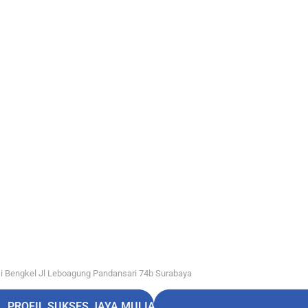
i Bengkel Jl Leboagung Pandansari 74b Surabaya
PROFIL SUKSES JAYA MULIA