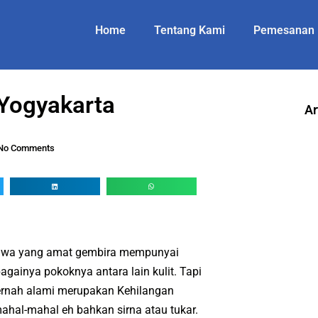
Home
Tentang Kami
Pemesanan
 Yogyakarta
Ar
No Comments
hawa yang amat gembira mempunyai
bagainya pokoknya antara lain kulit. Tapi
pernah alami merupakan Kehilangan
 mahal-mahal eh bahkan sirna atau tukar.