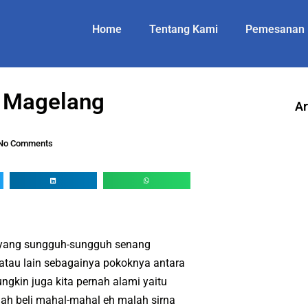
Home
Tentang Kami
Pemesanan
t Magelang
Ar
No Comments
 yang sungguh-sungguh senang
 atau lain sebagainya pokoknya antara
gkin juga kita pernah alami yaitu
elah beli mahal-mahal eh malah sirna