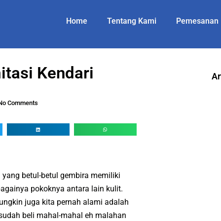
Home
Tentang Kami
Pemesanan
itasi Kendari
Ar
No Comments
ang betul-betul gembira memiliki
bagainya pokoknya antara lain kulit.
ngkin juga kita pernah alami adalah
a sudah beli mahal-mahal eh malahan