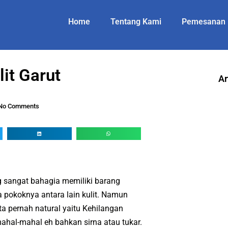
Home
Tentang Kami
Pemesanan
it Garut
Ar
No Comments
g sangat bahagia memiliki barang
ya pokoknya antara lain kulit. Namun
ta pernah natural yaitu Kehilangan
 mahal-mahal eh bahkan sirna atau tukar.