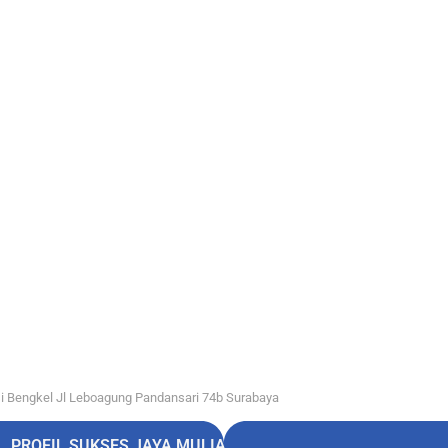
i Bengkel Jl Leboagung Pandansari 74b Surabaya
PROFIL SUKSES JAYA MULIA