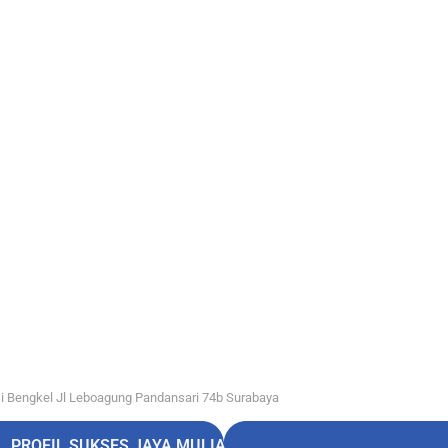
i Bengkel Jl Leboagung Pandansari 74b Surabaya
PROFIL SUKSES JAYA MULIA