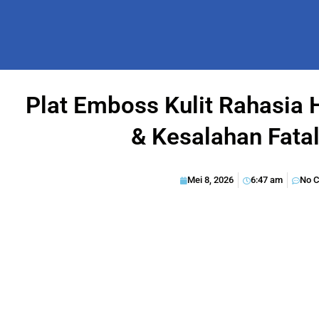
Plat Emboss Kulit Rahasia
& Kesalahan Fata
Mei 8, 2026
6:47 am
No 