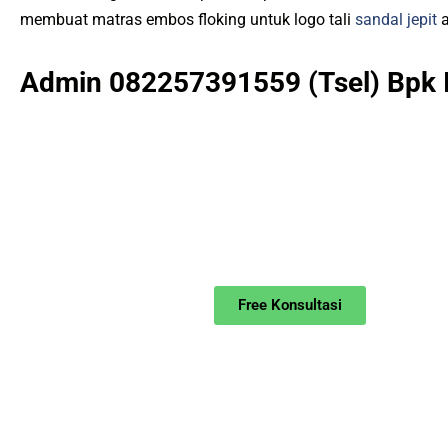
membuat matras embos floking untuk logo tali
sandal jepit
a
Admin 082257391559 (Tsel) Bpk 
Free Konsultasi