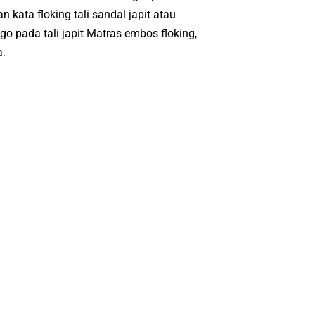
 kata floking tali sandal japit atau
o pada tali japit Matras embos floking,
a.