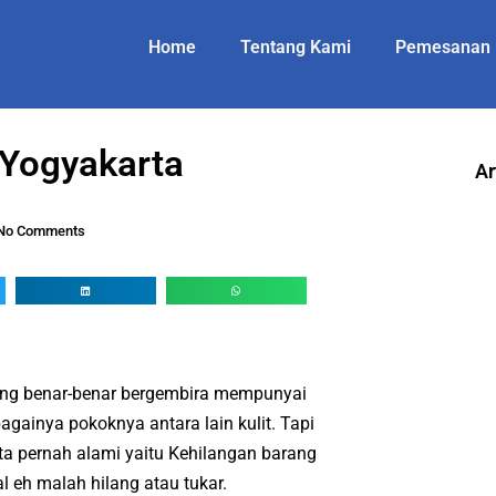
Home
Tentang Kami
Pemesanan
 Yogyakarta
Ar
No Comments
ang benar-benar bergembira mempunyai
bagainya pokoknya antara lain kulit. Tapi
ita pernah alami yaitu Kehilangan barang
l eh malah hilang atau tukar.