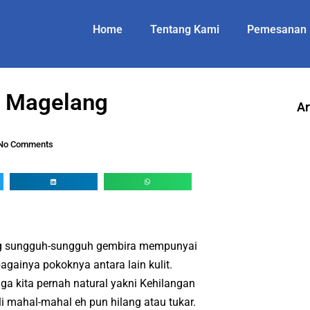
Home
Tentang Kami
Pemesanan
t Magelang
Ar
No Comments
ang sungguh-sungguh gembira mempunyai
bagainya pokoknya antara lain kulit.
ga kita pernah natural yakni Kehilangan
li mahal-mahal eh pun hilang atau tukar.