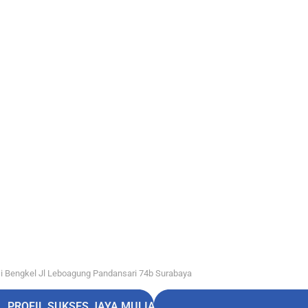
i Bengkel Jl Leboagung Pandansari 74b Surabaya
PROFIL SUKSES JAYA MULIA