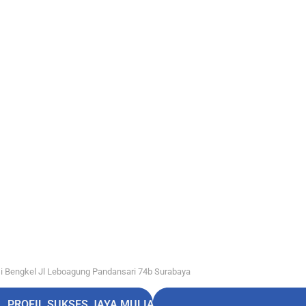
i Bengkel Jl Leboagung Pandansari 74b Surabaya
PROFIL SUKSES JAYA MULIA