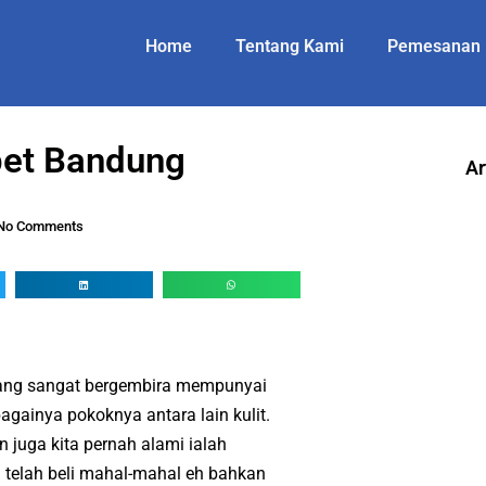
Home
Tentang Kami
Pemesanan
et Bandung
Ar
No Comments
yang sangat bergembira mempunyai
bagainya pokoknya antara lain kulit.
uga kita pernah alami ialah
a telah beli mahal-mahal eh bahkan