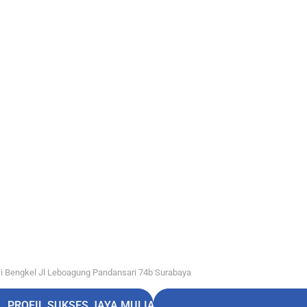
i Bengkel Jl Leboagung Pandansari 74b Surabaya
PROFIL SUKSES JAYA MULIA