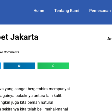
Home
Tentang Kami
Pemesanan
t Jakarta
Ar
No Comments
wa yang sangat bergembira mempunyai
bagainya pokoknya antara lain kulit.
kin juga kita pernah natural
sekiranya kita telah beli mahal-mahal