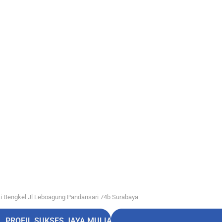
i Bengkel Jl Leboagung Pandansari 74b Surabaya
PROFIL SUKSES JAYA MULIA