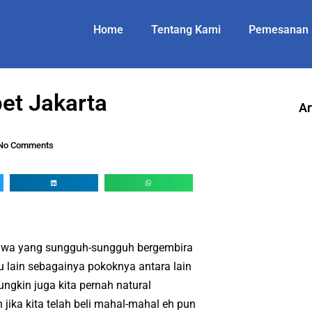
Home
Tentang Kami
Pemesanan
t Jakarta
Ar
No Comments
hawa yang sungguh-sungguh bergembira
au lain sebagainya pokoknya antara lain
ngkin juga kita pernah natural
jika kita telah beli mahal-mahal eh pun