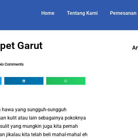
Home
Tentang Kami
Pemesanan
et Garut
Ar
No Comments
um hawa yang sungguh-sungguh
gan kulit atau lain sebagainya pokoknya
sulit yang mungkin juga kita pernah
n jikalau kita telah beli mahal-mahal eh