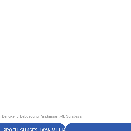
i Bengkel Jl Leboagung Pandansari 74b Surabaya
PROFIL SUKSES JAYA MULIA