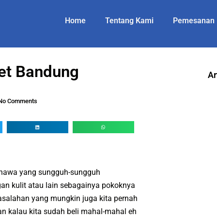
Home
Tentang Kami
Pemesanan
et Bandung
Ar
No Comments
m hawa yang sungguh-sungguh
gan kulit atau lain sebagainya pokoknya
asalahan yang mungkin juga kita pernah
an kalau kita sudah beli mahal-mahal eh