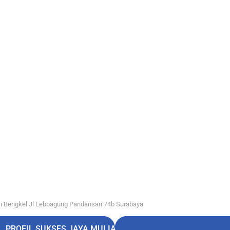
i Bengkel Jl Leboagung Pandansari 74b Surabaya
PROFIL SUKSES JAYA MULIA