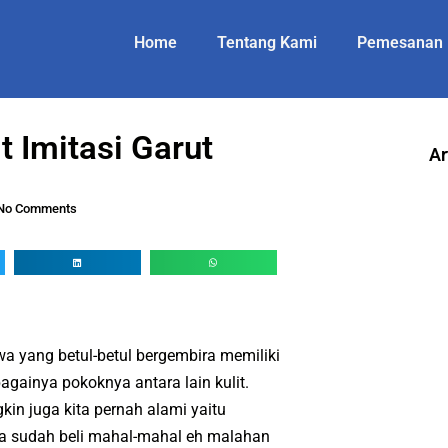
Home
Tentang Kami
Pemesanan
t Imitasi Garut
Ar
No Comments
 yang betul-betul bergembira memiliki
bagainya pokoknya antara lain kulit.
kin juga kita pernah alami yaitu
ta sudah beli mahal-mahal eh malahan