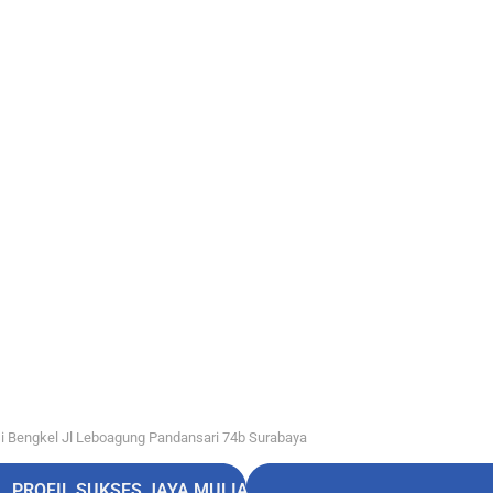
i Bengkel Jl Leboagung Pandansari 74b Surabaya
PROFIL SUKSES JAYA MULIA