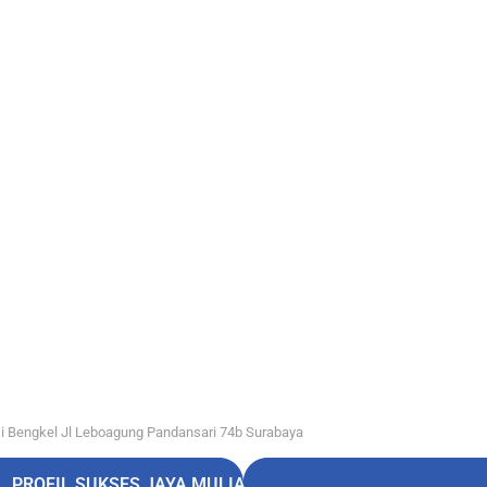
i Bengkel Jl Leboagung Pandansari 74b Surabaya
PROFIL SUKSES JAYA MULIA