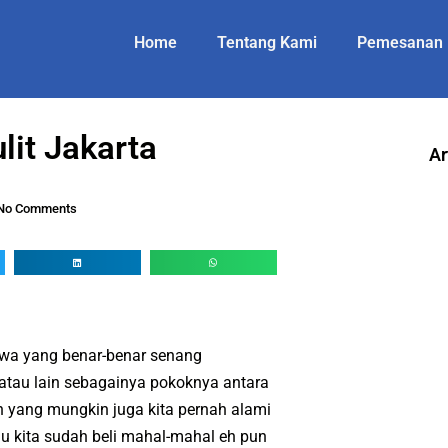
Home
Tentang Kami
Pemesanan
lit Jakarta
Ar
No Comments
wa yang benar-benar senang
 atau lain sebagainya pokoknya antara
n yang mungkin juga kita pernah alami
au kita sudah beli mahal-mahal eh pun