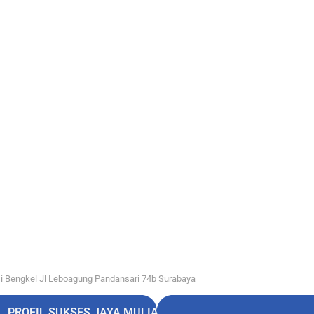
i Bengkel Jl Leboagung Pandansari 74b Surabaya
PROFIL SUKSES JAYA MULIA