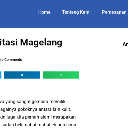
Home
Tentang Kami
Pemesanan
mitasi Magelang
Ar
No Comments
a yang sangat gembira memiliki
bagainya pokoknya antara lain kulit.
kin juga kita pernah alami merupakan
a sudah beli mahal-mahal eh pun sirna