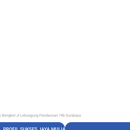
i Bengkel Jl Leboagung Pandansari 74b Surabaya
PROFIL SUKSES JAYA MULIA