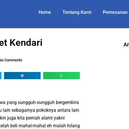
Home
Tentang Kami
Pemesanan
t Kendari
Ar
No Comments
awa yang sungguh-sungguh bergembira
au lain sebagainya pokoknya antara lain
n juga kita pernah alami yakni
telah beli mahal-mahal eh malah hilang