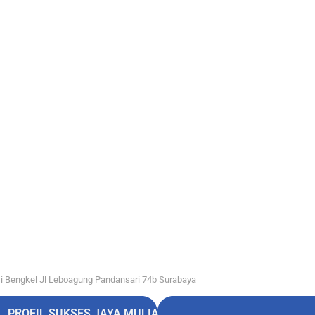
i Bengkel Jl Leboagung Pandansari 74b Surabaya
PROFIL SUKSES JAYA MULIA