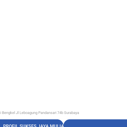
i Bengkel Jl Leboagung Pandansari 74b Surabaya
PROFIL SUKSES JAYA MULIA