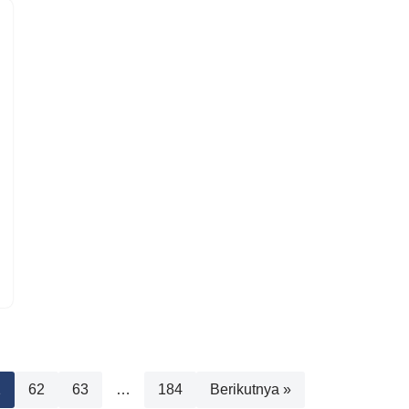
1
62
63
…
184
Berikutnya »