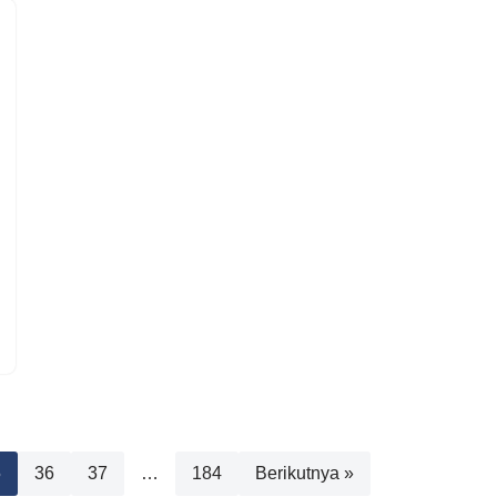
5
36
37
…
184
Berikutnya »