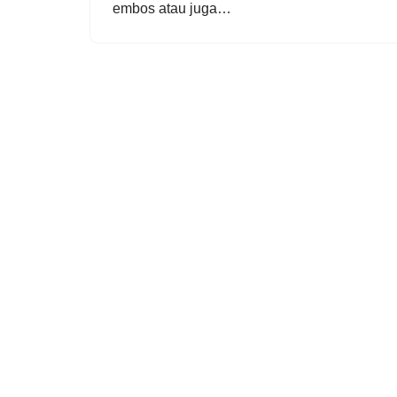
еmbоѕ atau jugа…