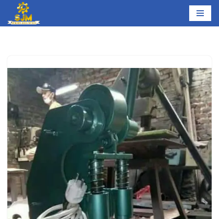
Lompat
ke
konten