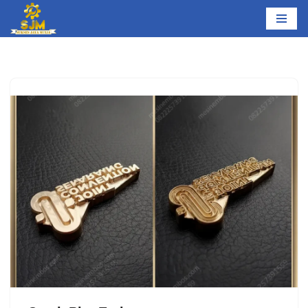
Lompat
ke
konten