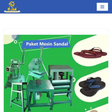
Lompat
ke
konten