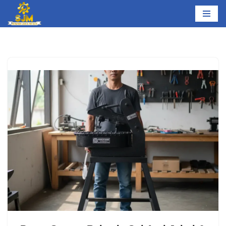
Lompat
ke
konten