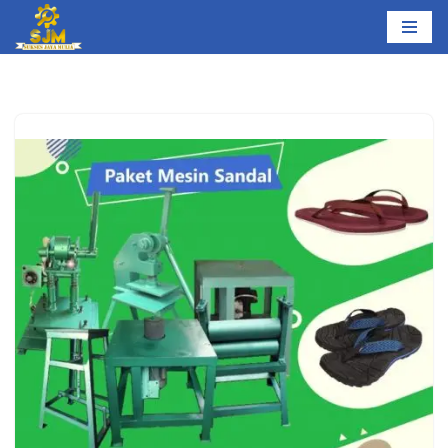
Lompat
ke
konten