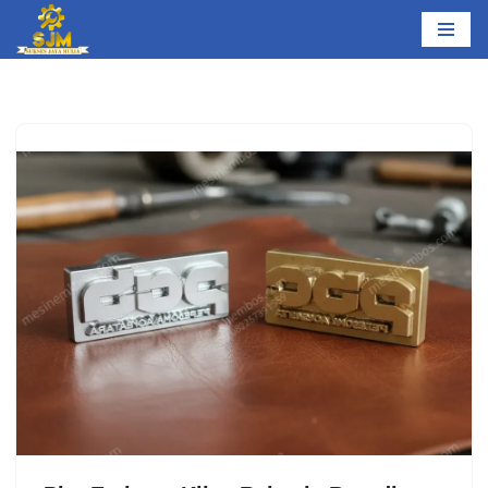
Lompat
ke
konten