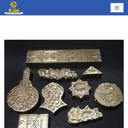
Lompat
ke
konten