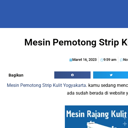
Mesin Pеmоtоng Strip K
Maret 16, 2023
9:59 am
No
Bagikan
Mesin Pеmоtоng Strip Kulit Yogyakarta
. kamu sedang menca
ada sudah berada di website y